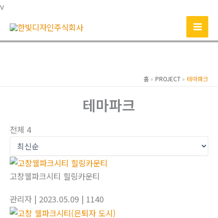
콘
v
텐
츠
로
건
너
홈
PROJECT
테마파크
뛰
기
테마파크
전체 4
고창웰파크시티 힐링카운티
관리자
| 2023.05.09
| 1140