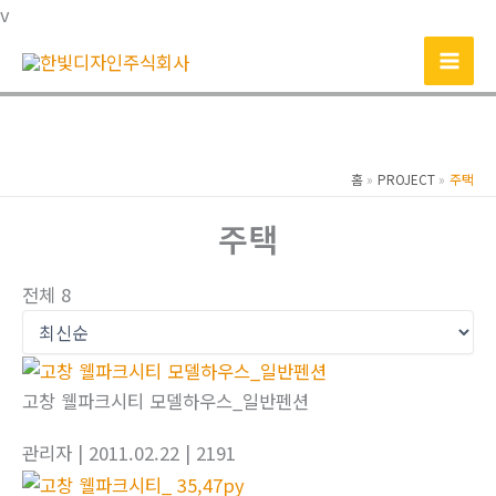
콘
v
텐
츠
로
건
너
홈
PROJECT
주택
뛰
기
주택
전체 8
고창 웰파크시티 모델하우스_일반펜션
관리자
| 2011.02.22
| 2191