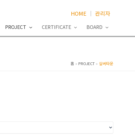
HOME
│
관리자
PROJECT
CERTIFICATE
BOARD
홈
PROJECT
실버타운