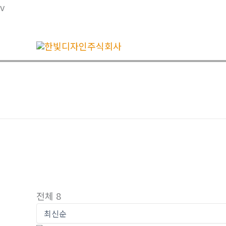
콘
v
텐
츠
로
건
너
뛰
기
전체 8