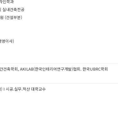
디자인학과
 및 실내건축전공
원 (건설부분)
괄경영이사)
건축학회, AKILAB(한국인테리어연구개발)협회. 한국UBRC학회
) I 시공.실무.적산 대학교수