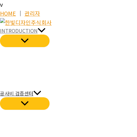
콘
v
텐
HOME
│
관리자
츠
로
INTRODUCTION
건
너
뛰
기
공사비 검증센터